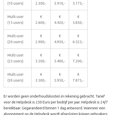
(10 users)
2.300,-
3.910,-
5.175,-
Multi user
€
€
€
(15 users)
2.600,-
4.420,-
5.850,-
Multi user
€
€
€
(20 users)
2.900,-
4.930,-
6.525,-
Multi user
€
€
€
(25 users)
3.200,-
5.400,-
7.200,-
Multi user
€
€
€
(30 users)
3.500,-
5.950,-
7.875,-
Er worden geen onderhoudskosten in rekening gebracht. Tarief
voor de Helpdesk is 250 Euro per bedrijf per jaar. Helpdesk is 24/7
bereikbaar. Gegarandeerd binnen 1 dag antwoord. Wanneer een
abonnement op de Helpdesk wordt afgesloten krijgen gebruikers