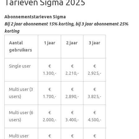
Tarieven Sigma 2025
Abonnementstarieven Sigma
Bij 2 jaar abonnement 15% korting, bij 3 jaar abonnement 25%
korting
Aantal
1 jaar
2 jaar
3 jaar
gebruikers
Single user
€
€
€
1.300,-
2.210,-
2.925,-
Multi user (3
€
€
€
users)
1.700,-
2.890,-
3.825,-
Multi user (6
€
€
€
users)
2.000,-
3.400,-
4.500,-
Multi user
€
€
€