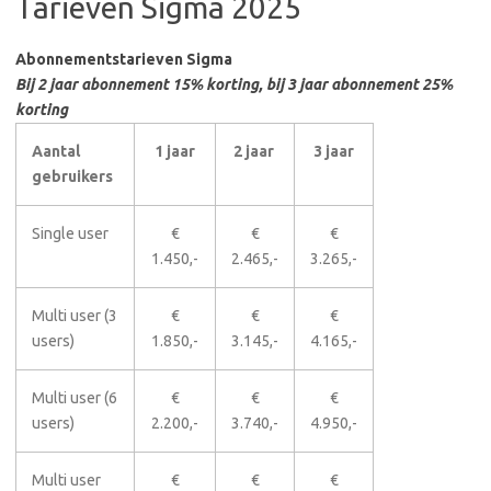
Tarieven Sigma 2025
Abonnementstarieven Sigma
Bij 2 jaar abonnement 15% korting, bij 3 jaar abonnement 25%
korting
Aantal
1 jaar
2 jaar
3 jaar
gebruikers
Single user
€
€
€
1.450,-
2.465,-
3.265,-
Multi user (3
€
€
€
users)
1.850,-
3.145,-
4.165,-
Multi user (6
€
€
€
users)
2.200,-
3.740,-
4.950,-
Multi user
€
€
€