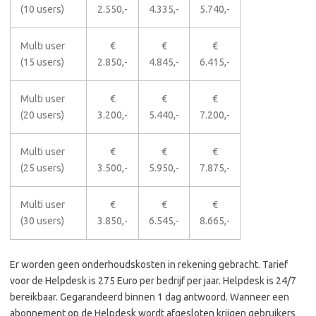
(10 users)
2.550,-
4.335,-
5.740,-
Multi user
€
€
€
(15 users)
2.850,-
4.845,-
6.415,-
Multi user
€
€
€
(20 users)
3.200,-
5.440,-
7.200,-
Multi user
€
€
€
(25 users)
3.500,-
5.950,-
7.875,-
Multi user
€
€
€
(30 users)
3.850,-
6.545,-
8.665,-
Er worden geen onderhoudskosten in rekening gebracht. Tarief
voor de Helpdesk is 275 Euro per bedrijf per jaar. Helpdesk is 24/7
bereikbaar. Gegarandeerd binnen 1 dag antwoord. Wanneer een
abonnement op de Helpdesk wordt afgesloten krijgen gebruikers