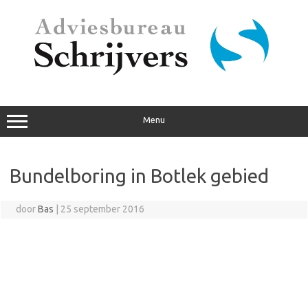
Ga
naar
de
inhoud
Menu
Bundelboring in Botlek gebied
door
Bas
|
25 september 2016