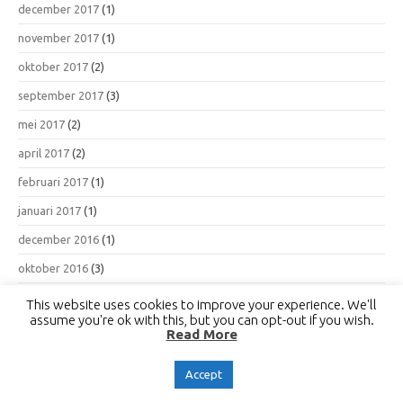
december 2017
(1)
november 2017
(1)
oktober 2017
(2)
september 2017
(3)
mei 2017
(2)
april 2017
(2)
februari 2017
(1)
januari 2017
(1)
december 2016
(1)
oktober 2016
(3)
september 2016
(3)
This website uses cookies to improve your experience. We'll
assume you're ok with this, but you can opt-out if you wish.
april 2000
(1)
Read More
Accept
© Adviesbureau Schrijvers b.v.
info@schrijvers.nl