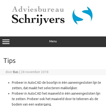
Ga
naar
de
inhoud
Menu
Tips
door
Bas
|
28 november 2018
Probeer in AutoCAD de boorlijn in één aaneengesloten lijn te
zetten, dat maakt het selecteren makkelijker.
Probeer in AutoCAD het maaiveld in één aaneengesloten lijn
te zetten. Probeer ook het maaiveld door te tekenen als de
bodem van een watergang.